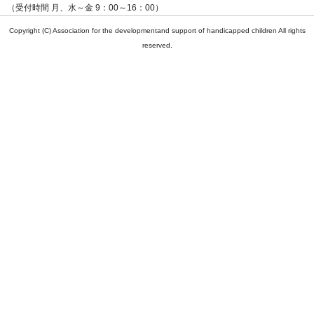
（受付時間 月、水～金 9：00～16：00）
Copyright (C) Association for the developmentand support of handicapped children All rights
reserved.